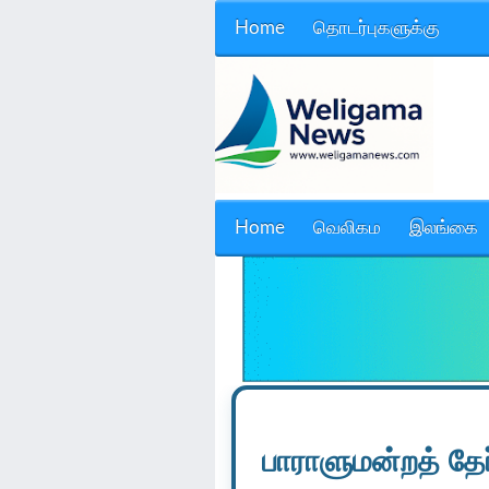
Home
தொடர்புகளுக்கு
Home
வெலிகம
இலங்கை
பாராளுமன்றத் தேர