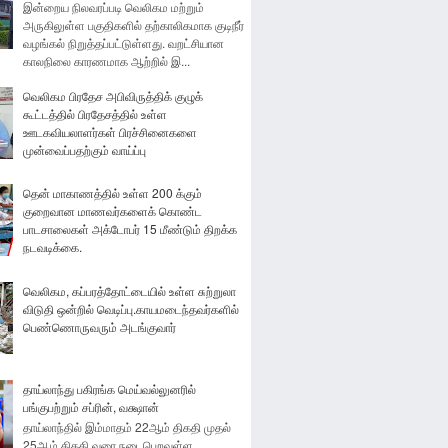
இன்றைய நிலவரப்படி வெலிகம மற்றும்
அருகிலுள்ள பகுதிகளில் தற்காலிகமாக குடிநீர்
வழங்கல் நிறுத்தப்பட்டுள்ளது. வறட்சியான
காலநிலை காரணமாக ஆற்றில் இ...
வெலிகம பிரதேச அபிவிருத்திக் குழுக்
கூட்டத்தில் பிரதேசத்தில் உள்ள
ஊடகவியலாளர்கள் பிரச்சினைகளை
முன்வைப்பதற்கும் வாய்ப்பு
தென் மாகாணத்தில் உள்ள 200 க்கும்
குறைவான மாணவர்களைக் கொண்ட
பாடசாலைகள் அக்டோபர் 15 மீண்டும் திறக்க
நடவடிக்கை.
வெலிகம, கப்பரத்தோட்டையில் உள்ள சுற்றுலா
விடுதி ஒன்றில் வெடிப்பு.காயமடைந்தவர்களில்
பெண்ணொருவரும் அடங்குவார்
தாய்லாந்து பகிரங்க மெய்வல்லுனரில்
பங்குபற்றும் சப்ரின், வக்ஷான்
தாய்லாந்தில் இம்மாதம் 22ஆம் திகதி முதல்
25ஆம் திகதி வரை நடைபெறவுள்ள