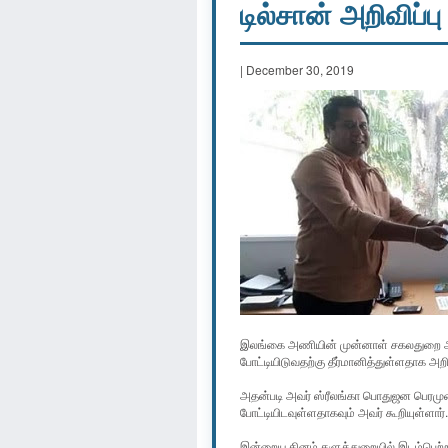
டில்சான் அறிவிப்பு
| December 30, 2019
இலங்கை அணியின் முன்னாள் சகலதுறை ஆட்டக
போட்டியிடுவதற்கு தீர்மானித்துள்ளதாக அறி
அதன்படி அவர் ஸ்ரீலங்கா பொதுஜன பெரமுனவ
போட்டியிடவுள்ளதாகவும் அவர் கூறியுள்ளார்.
இன்றைய தினம் களுத்துறையில் இடம்பெற்ற