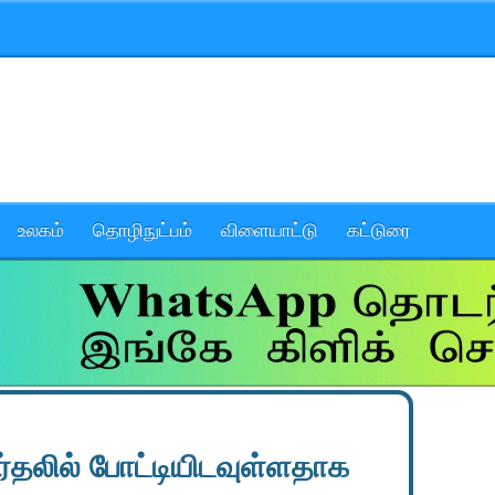
உலகம்
தொழிநுட்பம்
விளையாட்டு
கட்டுரை
்தலில் போட்டியிடவுள்ளதாக