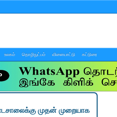
உலகம்
தொழிநுட்பம்
விளையாட்டு
கட்டுரை
ாடசாலைக்கு முதன் முறையாக