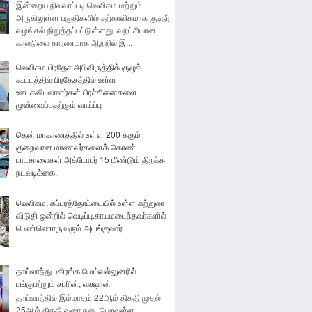
இன்றைய நிலவரப்படி வெலிகம மற்றும்
அருகிலுள்ள பகுதிகளில் தற்காலிகமாக குடிநீர்
வழங்கல் நிறுத்தப்பட்டுள்ளது. வறட்சியான
காலநிலை காரணமாக ஆற்றில் இ...
வெலிகம பிரதேச அபிவிருத்திக் குழுக்
கூட்டத்தில் பிரதேசத்தில் உள்ள
ஊடகவியலாளர்கள் பிரச்சினைகளை
முன்வைப்பதற்கும் வாய்ப்பு
தென் மாகாணத்தில் உள்ள 200 க்கும்
குறைவான மாணவர்களைக் கொண்ட
பாடசாலைகள் அக்டோபர் 15 மீண்டும் திறக்க
நடவடிக்கை.
வெலிகம, கப்பரத்தோட்டையில் உள்ள சுற்றுலா
விடுதி ஒன்றில் வெடிப்பு.காயமடைந்தவர்களில்
பெண்ணொருவரும் அடங்குவார்
தாய்லாந்து பகிரங்க மெய்வல்லுனரில்
பங்குபற்றும் சப்ரின், வக்ஷான்
தாய்லாந்தில் இம்மாதம் 22ஆம் திகதி முதல்
25ஆம் திகதி வரை நடைபெறவுள்ள