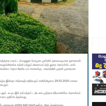
 மாத்தறை மாவட்ட பொதுஜன பெரமுன முஸ்லிம் தலைவருமான ஹுஸைன்
ளுக்கினங்க கல்வி மற்றும் விளையாட்டுத் துறை அமைச்சர் டளஸ்
ம் வெலிகம அறபா தேசிய பாடசாலைக்கு, வரலாற்றில் முதன் முறையாக
கழ்வு இன்ஷா அல்லாஹ் எதிர்வரும் சனிக்கிழமை 29.02.2020 மாலை
பெறும்.
னும் கூடிய இக் கரப்பந்தாட்ட திடலை முற்றாக நிர்மாணிக்க அரசாங்கம்
்ளமை குறிப்பிடத்தக்கது.
் முறையாக volley ball court ஒன்று கிடைத்துள்ளமை