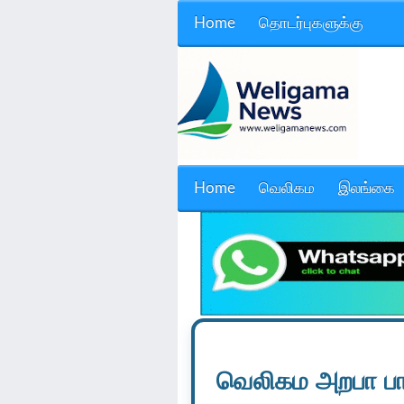
Home
தொடர்புகளுக்கு
Home
வெலிகம
இலங்கை
வெலிகம அறபா ப