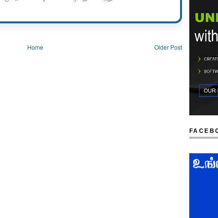
Home
Older Post
FACEB