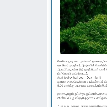
வெலிகம நகர சபை முன்னாள் தலைவரும்
ஹாஜியார் முஹம்மத் அவர்களின் வேண்டுகோ
அழகப்பெருமவின் நிதி ஒதுக்கீட்டின் மூல
மின்னொளி கரப்பந்தாட்டத்
திடல் (volley ball court Day- night)
ஒன்றை அமைப்பதற்கான அடிக்கல் நடும் நி
5.00 மணிக்கு பாடசாலை வளாகத்தில் இடம்
நவீன தொழில் நுட்பத்துடனும் மின்னொளியுட
25 இலட்சம் ரூபாய் நிதி ஒதுக்கீடு செய்துள
135 வருட கால பாடசாலை வரலாற்றில் முதன