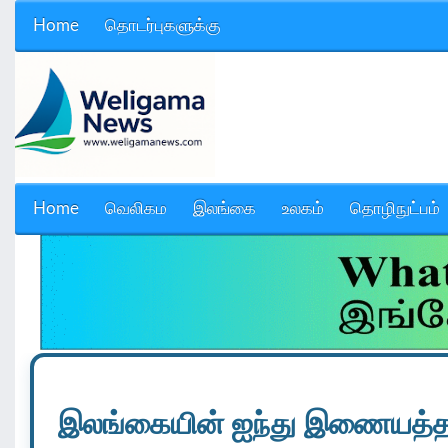
Home
தொடர்புகளுக்கு
Home
வெலிகம
இலங்கை
உலகம்
தொழிநுட்பம்
இலங்கையின் ஐந்து இணையத்த