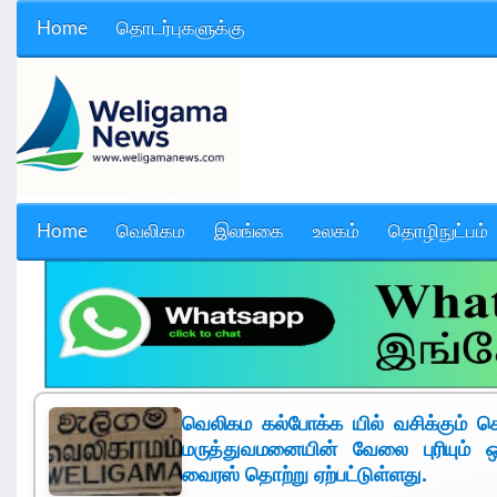
Home
தொடர்புகளுக்கு
Home
வெலிகம
இலங்கை
உலகம்
தொழிநுட்பம்
வெலிகம கல்போக்க யில் வசிக்கும் கொ
மருத்துவமனையின் வேலை புரியும் 
வைரஸ் தொற்று ஏற்பட்டுள்ளது.